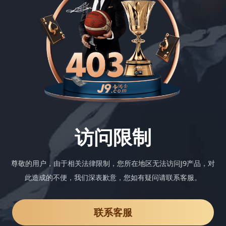
访问限制
尊敬的用户，由于相关法律限制，您所在地区无法访问J9产品，对
此造成的不便，我们深表歉意，您如有疑问请联系客服。
联系客服