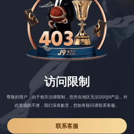
访问限制
尊敬的用户，由于相关法律限制，您所在地区无法访问J9产品，对
此造成的不便，我们深表歉意，您如有疑问请联系客服。
联系客服