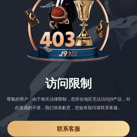
访问限制
尊敬的用户，由于相关法律限制，您所在地区无法访问J9产品，对
此造成的不便，我们深表歉意，您如有疑问请联系客服。
联系客服